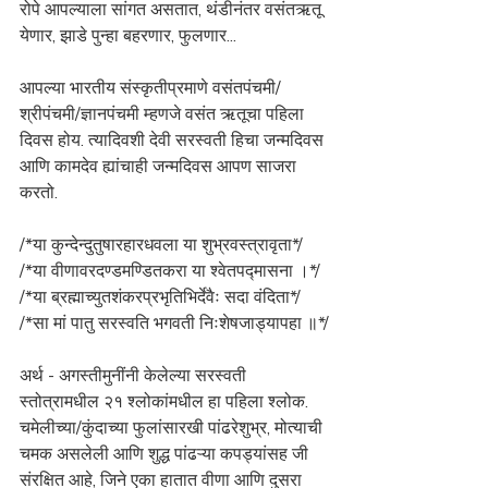
रोपे आपल्याला सांगत असतात, थंडीनंतर वसंतऋतू 
येणार, झाडे पुन्हा बहरणार, फुलणार... 
आपल्या भारतीय संस्कृतीप्रमाणे वसंतपंचमी/
श्रीपंचमी/ज्ञानपंचमी म्हणजे वसंत ऋतूचा पहिला 
दिवस होय. त्यादिवशी देवी सरस्वती हिचा जन्मदिवस 
आणि कामदेव ह्यांचाही जन्मदिवस आपण साजरा 
करतो.
/*या कुन्देन्दुतुषारहारधवला या शुभ्रवस्त्रावृता*/
/*या वीणावरदण्डमण्डितकरा या श्वेतपद्मासना ।*/
/*या ब्रह्माच्युतशंकरप्रभृतिभिर्देवैः सदा वंदिता*/ 
/*सा मां पातु सरस्वति भगवती निःशेषजाड्यापहा ॥*/
अर्थ - अगस्तीमुनींनी केलेल्या सरस्वती 
स्तोत्रामधील २१ श्लोकांमधील हा पहिला श्लोक. 
चमेलीच्या/कुंदाच्या फुलांसारखी पांढरेशुभ्र, मोत्याची 
चमक असलेली आणि शुद्ध पांढऱ्या कपड्यांसह जी 
संरक्षित आहे, जिने एका हातात वीणा आणि दुसरा 