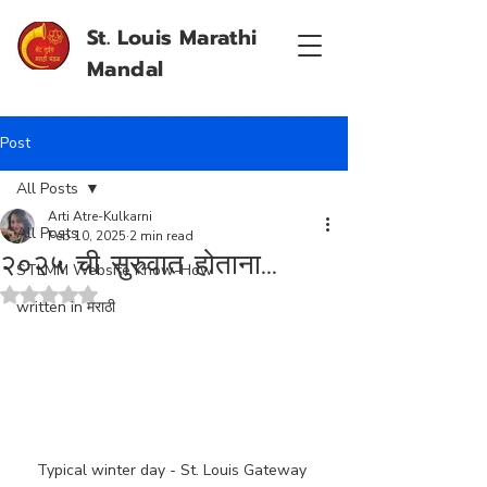
St. Louis Marathi
Mandal
Post
All Posts
Arti Atre-Kulkarni
All Posts
Feb 10, 2025
2 min read
२०२५ ची सुरुवात होताना...
STLMM Website Know-How
Rated NaN out of 5 stars.
written in मराठी
Typical winter day - St. Louis Gateway 