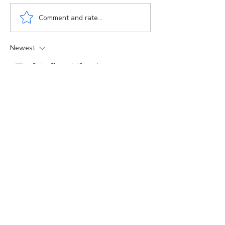
Comment and rate...
Newest
Smita Chopade Khatavkar
Feb 12, 2025
•
Rated 5 out of 5 stars.
खूपच छान आरती !!
Looking forward to read many more blogs 
from you which are informative and also 
giving us some very good thoughtful 
insights 👌👌
Edited
Like
Reply
Ashish Raje
Feb 12, 2025