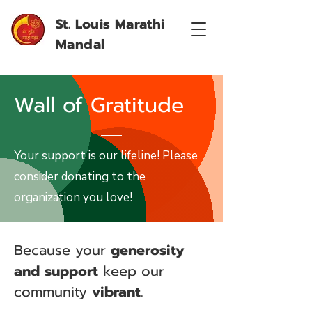
St. Louis Marathi
Mandal
Wall of Gratitude
Your support is our lifeline! Please
consider donating to the
organization you love!
Because your
generosity
and support
keep our
community
vibrant
.